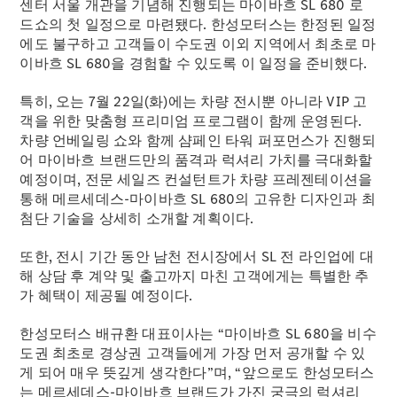
센터 서울 개관을 기념해 진행되는 마이바흐 SL 680 로
드쇼의 첫 일정으로 마련됐다. 한성모터스는 한정된 일정
에도 불구하고 고객들이 수도권 이외 지역에서 최초로 마
이바흐 SL 680을 경험할 수 있도록 이 일정을 준비했다.
특히, 오는 7월 22일(화)에는 차량 전시뿐 아니라 VIP 고
객을 위한 맞춤형 프리미엄 프로그램이 함께 운영된다.
차량 언베일링 쇼와 함께 샴페인 타워 퍼포먼스가 진행되
어 마이바흐 브랜드만의 품격과 럭셔리 가치를 극대화할
예정이며, 전문 세일즈 컨설턴트가 차량 프레젠테이션을
통해 메르세데스-마이바흐 SL 680의 고유한 디자인과 최
Mercedes-
첨단 기술을 상세히 소개할 계획이다.
Benz
Circle
또한, 전시 기간 동안 남천 전시장에서 SL 전 라인업에 대
공지사항
해 상담 후 계약 및 출고까지 마친 고객에게는 특별한 추
가 혜택이 제공될 예정이다.
한성모터스 배규환 대표이사는 “마이바흐 SL 680을 비수
도권 최초로 경상권 고객들에게 가장 먼저 공개할 수 있
게 되어 매우 뜻깊게 생각한다”며, “앞으로도 한성모터스
는 메르세데스-마이바흐 브랜드가 가진 궁극의 럭셔리