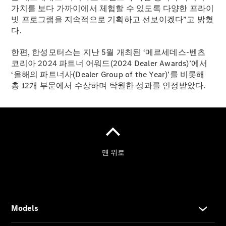
가치를 보다 가까이에서 체험할 수 있도록 다양한 프라이
빗 프로그램을 지속적으로 기획하고 선보이겠다”고 밝혔
온라인 서
다.
비스 예약
메르세데
한편, 한성모터스는 지난 5월 개최된 ‘메르세데스-벤츠
스-벤츠
코리아 2024 파트너 어워드(2024 Dealer Awards)’에서
가이드
‘올해의 파트너사(Dealer Group of the Year)’를 비롯해
한성모터
총 12개 부문에서 수상하며 탁월한 성과를 인정받았다.
스 공식
서비스센
터
메르세데
스 미 스
토어