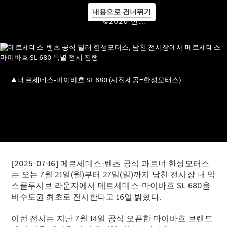
내용으로 건너뛰기
©2026 한성모터스
메르세데
스 미
메르세데
스 미 ID
메르세데
스 미 커
넥트
메르세데
스 미 디
지털 어시
스턴트
메르세데
[2025-07-16] 메르세데스-벤츠 공식 파트너 한성모터스
스 미 커
는 오는 7월 21일(월)부터 27일(일)까지 남천 전시장 내 익
넥트 가이
스클루시브 라운지에서 메르세데스-마이바흐 SL 680을
드
비수도권 최초로 전시한다고 16일 밝혔다.
로열티 &
멤버십 프
이번 전시는 지난 7월 14일 공식 오픈한 마이바흐 브랜드
로그램