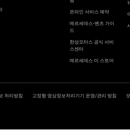
About Us
한성모터스
소개
한성모터
스 전시장