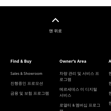
온라인 서
비스 예약
메르세데
스-벤츠
가이드
한성모터
스 공식
서비스센
터
메르세데
스 미 스
토어