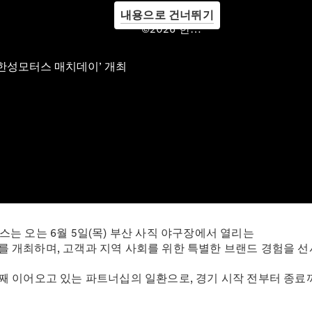
내용으로 건너뛰기
©2026 한성모터스
메르세데
스 미
메르세데
스 미 ID
메르세데
스 미 커
넥트
메르세데
스 미 디
지털 어시
스턴트
메르세데
스 미 커
터스는 오는 6월 5일(목) 부산 사직 야구장에서 열리는
넥트 가이
이’를 개최하며, 고객과 지역 사회를 위한 특별한 브랜드 경험을 
드
로열티 &
째 이어오고 있는 파트너십의 일환으로, 경기 시작 전부터 종료
멤버십 프
로그램