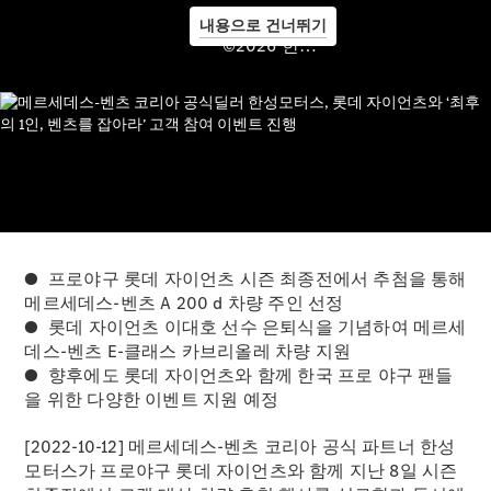
내용으로 건너뛰기
©2026 한성모터스
메르세데
스 미
메르세데
스 미 ID
메르세데
스 미 커
넥트
메르세데
스 미 디
● 프로야구 롯데 자이언츠 시즌 최종전에서 추첨을 통해
지털 어시
메르세데스-벤츠 A 200 d 차량 주인 선정
스턴트
● 롯데 자이언츠 이대호 선수 은퇴식을 기념하여 메르세
메르세데
데스-벤츠 E-클래스 카브리올레 차량 지원
스 미 커
● 향후에도 롯데 자이언츠와 함께 한국 프로 야구 팬들
넥트 가이
을 위한 다양한 이벤트 지원 예정
드
로열티 &
[2022-10-12] 메르세데스-벤츠 코리아 공식 파트너 한성
멤버십 프
모터스가 프로야구 롯데 자이언츠와 함께 지난 8일 시즌
로그램