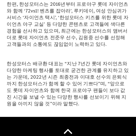
한편, 한성모터스는 2016년부터 프로야구 롯데 자이언츠
와 함께 ‘72vs1! 벤츠를 잡아라’, 루키데이, 여성 안심귀가
온라인 서
서비스 ‘자이언츠 택시’, ‘한성모터스 키즈를 위한 롯데 자
비스 예약
이언츠 야구 교실’ 등 다양한 콘텐츠로 고객들에 색다른
메르세데
경험을 선사하고 있으며, 최근에는 한성모터스의 앰버서
스-벤츠
더로 롯데 자이언츠 전준우 선수, 김원중 선수를 선정해
가이드
고객들과의 소통에도 끊임없이 노력하고 있다.
한성모터
스 공식
한성모터스 배규환 대표는 “지난 7년간 롯데 자이언츠와
서비스센
다양한 마케팅 행사를 토대로 굳건한 관계를 유지하고 있
터
는 가운데, 2022년 시즌 최종전과 이대호 선수의 은퇴식
메르세데
까지 한성모터스가 함께 할 수 있어 기쁘다”며, “앞으로
스 미 스
도 롯데 자이언츠와 함께 한국 프로야구 팬들이 보다 값
토어
진 시간을 보낼 수 있는 다양한 행사를 선보이기 위해 지
원을 아끼지 않을 것”이라 말했다.