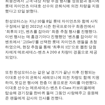
최종전에서 고객 대상 차량 추첨 행사를 성료함과 동시에
롯데 자이언츠 이대호 선수의 은퇴식에 의전 차량을 지원
했다고 12일 밝혔다.
한성모터스는 지난 10월 8일 롯데 자이언츠와 함께 사직
구장에서 열린 2022년 시즌 한국프로야구 최종전에서
'최후의 1인, 벤츠를 잡아라' 최종 추첨 행사를 진행했다.
이번 행사는 매 홈경기마다 진행했던 '벤츠를 잡아라' 이
벤트에서 '고(Go!)'를 선택한 롯데 자이언츠 팬들을 초청
하였으며, 현장 추첨을 통해 ‘최후의 1인’으로 뽑힌 당첨
자에게 메르세데스-벤츠 A 200 d 차량이 경품으로 제공
Mercedes-
되었다.
Benz
Circle
공지사항
또한 한성모터스는 같은 날 경기가 끝난 이후 진행되는
이대호 선수의 은퇴식 세레모니에 의전 차량도 함께 지원
하며, 뜻깊은 행사에 한층 더 풍요로운 자리를 마련했다.
이대호 선수는 메르세데스-벤츠 E-Class 카브리올레에
탑승해 경기장을 한바퀴 돌며 그동안 사랑해주고 응원해
준 팬들에게 감사의 인사를 전했다.