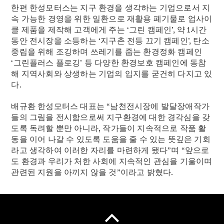
한편 한성모터스는 지구 환경을 생각하는 기업으로서 지
속 가능한 경영을 위한 일환으로 재활용 폐기물로 업사이
온라인 서
클 제품을 제작해 고객에게 주는 ‘그린 캠페인’, 약 1시간
비스 예약
동안 전시장을 소등하는 ‘지구촌 전등 끄기 캠페인’, 탄소
메르세데
중립을 위해 조깅하며 쓰레기를 줍는 환경정화 캠페인
스-벤츠
‘그린플러스 플로깅’ 등 다양한 환경보호 캠페인에 동참
가이드
해 지역사회와 상생하는 기업의 입지를 굳건히 다지고 있
한성모터
다.
스 공식
서비스센
배규환 한성모터스 대표는 “남천전시장에 발달장애작가
터
들의 그림을 전시함으로써 지구환경에 대한 경각심을 갖
메르세데
도록 독려할 뿐만 아니라, 작가들이 지속적으로 작품 활
스 미 스
동을 이어 나갈 수 있도록 도움을 줄 수 있는 뜻깊은 기회
토어
라고 생각하여 이러한 자리를 마련하게 됐다”며 “앞으로
도 환경과 우리가 처한 사회에 지속적인 관심을 기울이며
관련된 지원을 아끼지 않을 것”이라고 밝혔다.