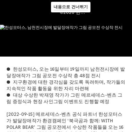
내용으로 건너뛰기
©2026 한성모터스
메르세데
스 미
메르세데
스 미 ID
메르세데
스 미 커
넥트
메르세데
● 한성모터스, 오는 16일부터 19일까지 남천전시장에 발
스 미 디
달장애작가 그림 공모전 수상작 총 48점 전시
지털 어시
● 지구환경에 대한 경각심을 갖도록 독려하며, 작가들의
스턴트
지속적인 작품 활동을 위한 자리 마련해
메르세데
● 대상 수상한 박재영 작가가 그린 메르세데스-벤츠 그
스 미 커
림 증정식과 현장 사인그림 이벤트도 진행할 예정
넥트 가이
드
[2022-09-15] 메르세데스-벤츠 공식 파트너 한성모터스
로열티 &
가 발달장애작가 환경캠페인 ‘북극곰과 함께: WITH
멤버십 프
POLAR BEAR’ 그림 공모전에서 수상한 작품들을 오는 16
로그램